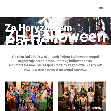
Przejdź
do
treści
Za Horyzontem
ZH Halloween
Party
Co roku (od 2010) w okolicach święta Halloween zespół
organizuje przebieraną imprezę halloweenową.
Na imprezie bawi się zespół i rodziny zespołowe. Każdy rok
przynosi nowy pomysł na temat imprezy.
2025 - Aloha
2024 – Nagrody Grammy